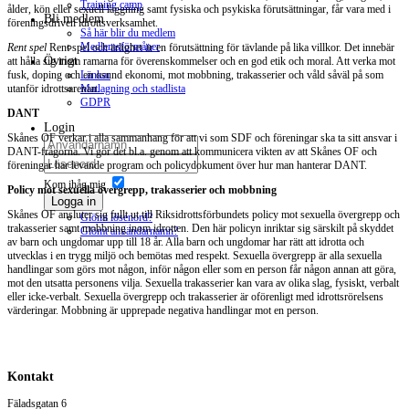
Training camp
ålder, kön eller sexuell läggning samt fysiska och psykiska förutsättningar, får vara med i
Bli medlem
föreningsdriven idrottsverksamhet.
Så här blir du medlem
Medlemsförmåner
Rent spel
Rent spel och ärlighet är en förutsättning för tävlande på lika villkor. Det innebär
Övrigt
att hålla sig inom ramarna för överenskommelser och en god etik och moral. Att verka mot
fusk, doping och en osund ekonomi, mot mobbning, trakasserier och våld såväl på som
Länkar
utanför idrottsarenan.
Matlagning och stadlista
GDPR
DANT
Login
Skånes OF verkar i alla sammanhang för att vi som SDF och föreningar ska ta sitt ansvar i
DANT-frågorna. Vi gör det bl.a. genom att kommunicera vikten av att Skånes OF och
föreningar har levande program och policydokument över hur man hanterar DANT.
Kom ihåg mig
Policy mot sexuella övergrepp, trakasserier och mobbning
Logga in
Skånes OF ansluter sig fullt ut till Riksidrottsförbundets policy mot sexuella övergrepp och
Glömt lösenord?
trakasserier samt mobbning inom idrotten. Den här policyn inriktar sig särskilt på skyddet
Glömt användarnamn?
av barn och ungdomar upp till 18 år. Alla barn och ungdomar har rätt att idrotta och
utvecklas i en trygg miljö och bemötas med respekt. Sexuella övergrepp är alla sexuella
handlingar som görs mot någon, inför någon eller som en person får någon annan att göra,
mot den utsatta personens vilja. Sexuella trakasserier kan vara av olika slag, fysiskt, verbalt
eller icke-verbalt. Sexuella övergrepp och trakasserier är oförenligt med idrottsrörelsens
värderingar. Mobbning är upprepade negativa handlingar mot en person.
Kontakt
Fäladsgatan 6