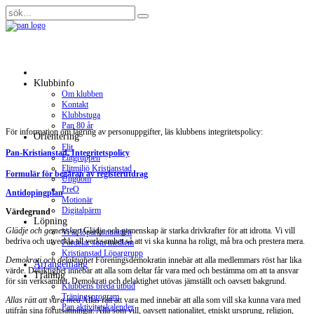
Klubbinfo
Om klubben
Kontakt
Klubbstuga
Pan 80 år
För information om lagring av personuppgifter, läs klubbens integritetspolicy:
Orientering
Elit
Pan-Kristianstad, Integritetspolicy
Elitgruppen
Elitmiljö Kristianstad
Formulär för begäran av registerutdrag
Ungdom
PreO
Antidopingplan
Motionär
Digitalpärm
Värdegrund
Löpning
Glädje och gemenskap
Glädje och gemenskap är starka drivkrafter för att idrotta. Vi vill
Vi är löparkommittén
bedriva och utveckla all verksamhet så att vi ska kunna ha roligt, må bra och prestera mera.
Fördelar som medlem
Kristianstad Löpargrupp
Demokrati och delaktighet
Föreningsdemokratin innebär att alla medlemmars röst har lika
Arrangemang
värde. Delaktighet innebär att alla som deltar får vara med och bestämma om att ta ansvar
Träning
för sin verksamhet. Demokrati och delaktighet utövas jämställt och oavsett bakgrund.
Klubbens breda utbud
Träningsprogram
Allas rätt att vara med
Allas rätt att vara med innebär att alla som vill ska kunna vara med
Pan aktivitetskalender
utifrån sina förutsättningar. Alla som vill, oavsett nationalitet, etniskt ursprung, religion,