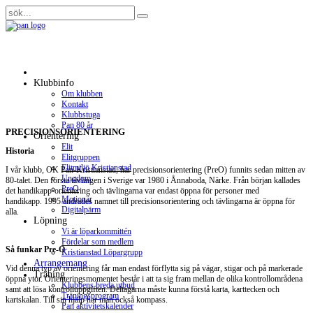
Klubbinfo
Om klubben
Kontakt
Klubbstuga
Pan 80 år
PRECISIONSORIENTERING
Orientering
Elit
Historia
Elitgruppen
Elitmiljö Kristianstad
I vår klubb, OK Pan-Kristianstad, har precisionsorientering (PreO) funnits sedan mitten av
Ungdom
80-talet. Den första tävlingen i Sverige var 1980 i Ånnaboda, Närke. Från början kallades
PreO
det handikapp-orientering och tävlingarna var endast öppna för personer med
Motionär
handikapp. 1995 ändrades namnet till precisionsorientering och tävlingarna är öppna för
Digitalpärm
alla.
Löpning
Vi är löparkommittén
Fördelar som medlem
Så funkar Pre-O
Kristianstad Löpargrupp
Arrangemang
Vid denna typ av orientering får man endast förflytta sig på vägar, stigar och på markerade
Träning
öppna ytor. Orienteringsmomentet består i att ta sig fram mellan de olika kontrollområdena
Klubbens breda utbud
samt att lösa kontrolluppgiften. Deltagarna måste kunna förstå karta, karttecken och
Träningsprogram
kartskalan. Till sin hjälp har man också kompass.
Pan aktivitetskalender