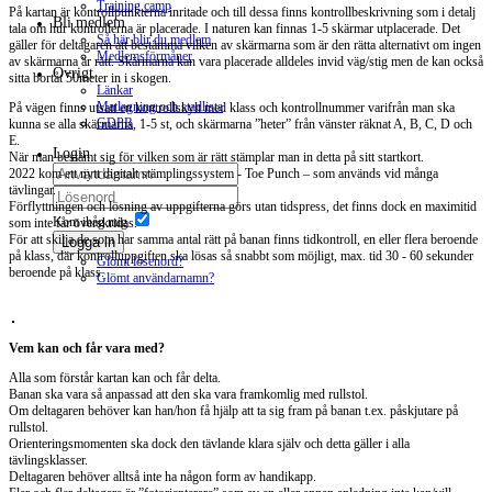
Training camp
På kartan är kontrollpunkterna inritade och till dessa finns kontrollbeskrivning som i detalj
Bli medlem
tala om hur kontrollerna är placerade. I naturen kan finnas 1-5 skärmar utplacerade. Det
Så här blir du medlem
gäller för deltagaren att bestämma vilken av skärmarna som är den rätta alternativt om ingen
Medlemsförmåner
av skärmarna är rätt. Skärmarna kan vara placerade alldeles invid väg/stig men de kan också
Övrigt
sitta bortåt 50meter in i skogen.
Länkar
Matlagning och stadlista
På vägen finns utsatt en kontrollskylt med klass och kontrollnummer varifrån man ska
GDPR
kunna se alla skärmarna, 1-5 st, och skärmarna ”heter” från vänster räknat A, B, C, D och
E.
Login
När man bestämt sig för vilken som är rätt stämplar man in detta på sitt startkort.
2022 kom ett nytt digitalt stämplingssystem - Toe Punch – som används vid många
tävlingar.
Förflyttningen och lösning av uppgifterna görs utan tidspress, det finns dock en maximitid
Kom ihåg mig
som inte får överskridas.
För att skilja de som har samma antal rätt på banan finns tidkontroll, en eller flera beroende
Logga in
på klass, där kontrolluppgiften ska lösas så snabbt som möjligt, max. tid 30 - 60 sekunder
Glömt lösenord?
beroende på klass.
Glömt användarnamn?
Vem kan och får vara med?
Alla som förstår kartan kan och får delta.
Banan ska vara så anpassad att den ska vara framkomlig med rullstol.
Om deltagaren behöver kan han/hon få hjälp att ta sig fram på banan t.ex. påskjutare på
rullstol.
Orienteringsmomenten ska dock den tävlande klara själv och detta gäller i alla
tävlingsklasser.
Deltagaren behöver alltså inte ha någon form av handikapp.