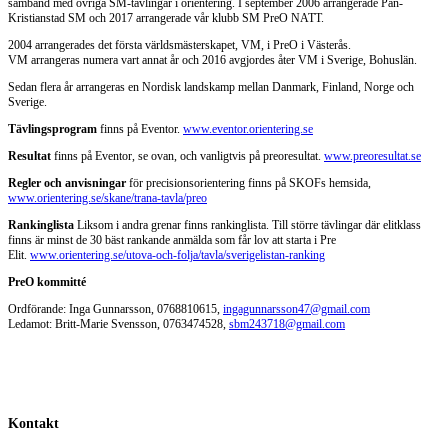
samband med övriga SM-tävlingar i orientering. I september 2006 arrangerade Pan-
Kristianstad SM och 2017 arrangerade vår klubb SM PreO NATT.
2004 arrangerades det första världsmästerskapet, VM, i PreO i Västerås.
VM arrangeras numera vart annat år och 2016 avgjordes åter VM i Sverige, Bohuslän.
Sedan flera år arrangeras en Nordisk landskamp mellan Danmark, Finland, Norge och
Sverige.
Tävlingsprogram
finns på Eventor.
www.eventor.orientering.se
Resultat
finns på Eventor, se ovan, och vanligtvis på preoresultat.
www.preoresultat.se
Regler och anvisningar
för precisionsorientering finns på SKOFs hemsida,
www.orientering.se/skane/trana-tavla/preo
Rankinglista
Liksom i andra grenar finns rankinglista. Till större tävlingar där elitklass
finns är minst de 30 bäst rankande anmälda som får lov att starta i Pre
Elit.
www.orientering.se/utova-och-folja/tavla/sverigelistan-ranking
PreO kommitté
Ordförande: Inga Gunnarsson, 0768810615,
ingagunnarsson47@gmail.com
Ledamot: Britt-Marie Svensson, 0763474528,
sbm243718@gmail.com
Kontakt