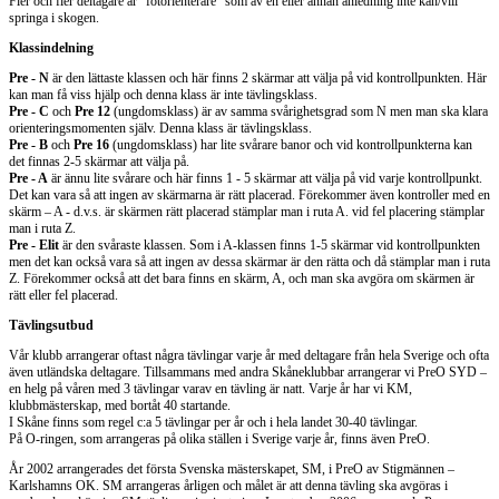
Fler och fler deltagare är ”fotorienterare” som av en eller annan anledning inte kan/vill
springa i skogen.
Klassindelning
Pre - N
är den lättaste klassen och här finns 2 skärmar att välja på vid kontrollpunkten. Här
kan man få viss hjälp och denna klass är inte tävlingsklass.
Pre - C
och
Pre 12
(ungdomsklass) är av samma svårighetsgrad som N men man ska klara
orienteringsmomenten själv. Denna klass är tävlingsklass.
Pre - B
och
Pre 16
(ungdomsklass) har lite svårare banor och vid kontrollpunkterna kan
det finnas 2-5 skärmar att välja på.
Pre - A
är ännu lite svårare och här finns 1 - 5 skärmar att välja på vid varje kontrollpunkt.
Det kan vara så att ingen av skärmarna är rätt placerad. Förekommer även kontroller med en
skärm – A - d.v.s. är skärmen rätt placerad stämplar man i ruta A. vid fel placering stämplar
man i ruta Z.
Pre - Elit
är den svåraste klassen. Som i A-klassen finns 1-5 skärmar vid kontrollpunkten
men det kan också vara så att ingen av dessa skärmar är den rätta och då stämplar man i ruta
Z. Förekommer också att det bara finns en skärm, A, och man ska avgöra om skärmen är
rätt eller fel placerad.
Tävlingsutbud
Vår klubb arrangerar oftast några tävlingar varje år med deltagare från hela Sverige och ofta
även utländska deltagare. Tillsammans med andra Skåneklubbar arrangerar vi PreO SYD –
en helg på våren med 3 tävlingar varav en tävling är natt. Varje år har vi KM,
klubbmästerskap, med bortåt 40 startande.
I Skåne finns som regel c:a 5 tävlingar per år och i hela landet 30-40 tävlingar.
På O-ringen, som arrangeras på olika ställen i Sverige varje år, finns även PreO.
År 2002 arrangerades det första Svenska mästerskapet, SM, i PreO av Stigmännen –
Karlshamns OK. SM arrangeras årligen och målet är att denna tävling ska avgöras i