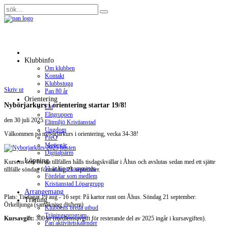
Klubbinfo
Om klubben
Kontakt
Klubbstuga
Skriv ut
Pan 80 år
Orientering
Nybörjarkurs i orientering startar 19/8!
Elit
Elitgruppen
den
30 juli 2025
.
Elitmiljö Kristianstad
Ungdom
Välkommen på nybörjarkurs i orientering, vecka 34-38!
PreO
Motionär
Digitalpärm
Löpning
Kursens fem första tillfällen hålls tisdagskvällar i Åhus och avslutas sedan med ett sjätte
Vi är löparkommittén
tillfälle söndag förmiddag 21 september.
Fördelar som medlem
Kristianstad Löpargrupp
Arrangemang
Plats: Tisdagar 19 aug - 16 sept: På kartor runt om Åhus. Söndag 21 september:
Träning
Örkelljunga (samåkning dit/hem)
Klubbens breda utbud
Träningsprogram
Kursavgift:
300 kr (medlemsavgift för resterande del av 2025 ingår i kursavgiften).
Pan aktivitetskalender