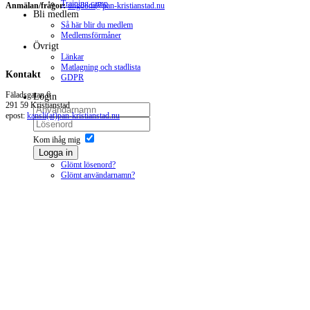
Training camp
Anmälan/frågor:
ungdom@pan-kristianstad.nu
Bli medlem
Så här blir du medlem
Medlemsförmåner
Övrigt
Länkar
Matlagning och stadlista
Kontakt
GDPR
Fäladsgatan 6
Login
291 59 Kristianstad
epost:
kansli(at)pan-kristianstad.nu
Kom ihåg mig
Logga in
Glömt lösenord?
Glömt användarnamn?