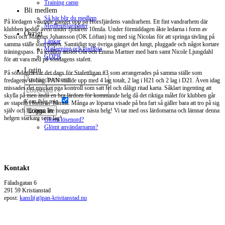
Training camp
Bli medlem
Så här blir du medlem
På lördagen vaknade gänget upp på Horsfjärdens vandrarhem. Ett fint vandrarhem där
Medlemsförmåner
klubben bodde även under fjolårets 10mila. Under förmiddagen åkte ledarna i form av
Övrigt
Sussi och Magnus Johansson (OK Löftan) tog med sig Nicolas för att springa tävling på
Länkar
samma ställe som natten. Samtidigt tog övriga gänget det lungt, pluggade och något kortare
Matlagning och stadlista
träningspass. På kvällen anslöt Ola och Emma Martner med barn samt Nicole Ljungdahl
GDPR
för att vara med på söndagens stafett.
Login
På söndagen var det dags för Stafettligan #3 som arrangerades på samma ställe som
fredagens tävling. PAN ställde upp med 4 lag totalt, 2 lag i H21 och 2 lag i D21. Även idag
missades det mycket pga kontroll som satt fel och dåligt ritad karta. Såklart ingenting att
skylla på men ändå en bra lärdom för kommande helg då det riktiga målet för klubben går
Kom ihåg mig
av stapeln i form av 10mila. Många av löparna visade på bra fart så gäller bara att tro på sig
Logga in
själv och bli ännu lite noggrannare nästa helg! Vi tar med oss lärdomarna och lämnar denna
helgen starkare som lag!
Glömt lösenord?
Glömt användarnamn?
Kontakt
Fäladsgatan 6
291 59 Kristianstad
epost:
kansli(at)pan-kristianstad.nu