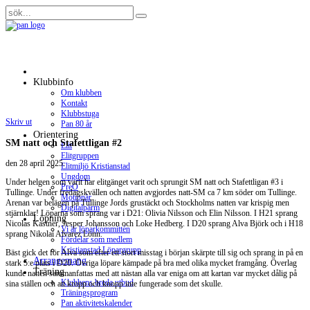
Klubbinfo
Om klubben
Kontakt
Klubbstuga
Skriv ut
Pan 80 år
Orientering
SM natt och Stafettligan #2
Elit
Elitgruppen
den
28 april 2025
.
Elitmiljö Kristianstad
Ungdom
Under helgen som varit har elitgänget varit och sprungit SM natt och Stafettligan #3 i
PreO
Tullinge. Under fredagskvällen och natten avgjordes natt-SM ca 7 km söder om Tullinge.
Motionär
Arenan var belägen på Tullinge Jords grustäckt och Stockholms natten var krispig men
Digitalpärm
stjärnklar! Löparna som sprang var i D21: Olivia Nilsson och Elin Nilsson. I H21 sprang
Löpning
Nicolas Kastner, Jesper Johansson och Loke Hedberg. I D20 sprang Alva Björk och i H18
Vi är löparkommittén
sprang Nikolai Alvarez Lönn.
Fördelar som medlem
Kristianstad Löpargrupp
Bäst gick det för Alva som efter ett stort misstag i början skärpte till sig och sprang in på en
Arrangemang
stark 5:e plats i D20. Övriga löpare kämpade på bra med olika mycket framgång. Överlag
Träning
kunde natten sammanfattas med att nästan alla var eniga om att kartan var mycket dålig på
Klubbens breda utbud
sina ställen och att kropp och knopp inte fungerade som det skulle.
Träningsprogram
Pan aktivitetskalender