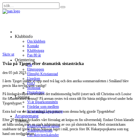
Klubbinfo
Om klubben
Kontakt
Klubbstuga
Skriv ut
Pan 80 år
Orientering
Tvåa på Tjoget efter dramatisk sistasträcka
Elit
Elitgruppen
den
05 juli 2023
.
Elitmiljö Kristianstad
Ungdom
I årets Tjoget ställde vi upp med två lag och den anrika sommarstafetten i Småland blev
PreO
precis lika trevlig som vanligt!
Motionär
Digitalpärm
På lördagskvällen serverades det traditionsenlig buffé (stort tack till Christina och Louise
Löpning
för fixandet med denna)! På arenan restes två stora tält för bästa möjliga trivsel under hela
Vi är löparkommittén
Tjogetdygnet.
Fördelar som medlem
Kristianstad Löpargrupp
Extra kul var det att se många nya panare som denna helg gjorde Tjogetdebut!
Arrangemang
Efter 20 sträckor lyckades vårt förstalag att knipa en fin silvermedalj. Endast Orion klarade
Träning
att hålla undan trots en stark inhämtning av oss på slutsträckorna. Med sistasträckans
Klubbens breda utbud
snabbaste tid förde Olivia Nilsson laget i mål, precis före IK Hakarpspojkarna som tog
Träningsprogram
hand om tredjeplatsen.
Pan aktivitetskalender