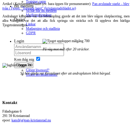
Training camp
Artikel i Kristianstadsbladet (ev. bara öppen för prenumeranter):
Pan avslutade starkt – blev
Bli medlem
tvåa i Tjoget: ”Toppade laget” (kristianstadsbladet.se)
Så här blir du medlem
Medlemsförmåner
Andralaget kämpade väl. En felstämpling gjorde att det inte blev någon slutplacering, men
Övrigt
allra viktigast var det att alla fick springa sin sträcka och få uppleva den härliga
Länkar
Tjogetstämningen.
Matlagning och stadlista
GDPR
Login
På väg mot mål efter 20 sträckor.
Kom ihåg mig
Logga in
Glömt lösenord?
Så här glada var förstalaget efter att andraplatsen blivit bärgad.
Glömt användarnamn?
Kontakt
Fäladsgatan 6
291 59 Kristianstad
epost:
kansli(at)pan-kristianstad.nu