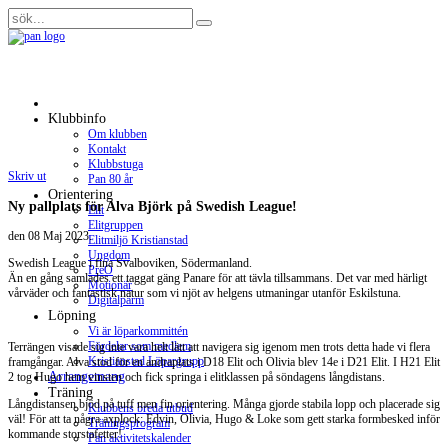
Klubbinfo
Om klubben
Kontakt
Klubbstuga
Skriv ut
Pan 80 år
Orientering
Ny pallplats för Alva Björk på Swedish League!
Elit
Elitgruppen
den
08 Maj 2023
.
Elitmiljö Kristianstad
Ungdom
Swedish League i fina Svalboviken, Södermanland.
PreO
Än en gång samlades ett taggat gäng Panare för att tävla tillsammans. Det var med härligt
Motionär
vårväder och fantastisk natur som vi njöt av helgens utmaningar utanför Eskilstuna.
Digitalpärm
Löpning
Vi är löparkommittén
Fördelar som medlem
Terrängen visade sig inte vara helt lätt att navigera sig igenom men trots detta hade vi flera
Kristianstad Löpargrupp
framgångar. Alva stod för en andraplats i D18 Elit och Olivia blev 14e i D21 Elit. I H21 Elit
Arrangemang
2 tog Hugo hem vinsten och fick springa i elitklassen på söndagens långdistans.
Träning
Långdistansen bjöd på tuff men fin orientering. Många gjorde stabila lopp och placerade sig
Klubbens breda utbud
väl! För att ta några axplock: Edvin, Olivia, Hugo & Loke som gett starka formbesked inför
Träningsprogram
kommande storstafetter!
Pan aktivitetskalender