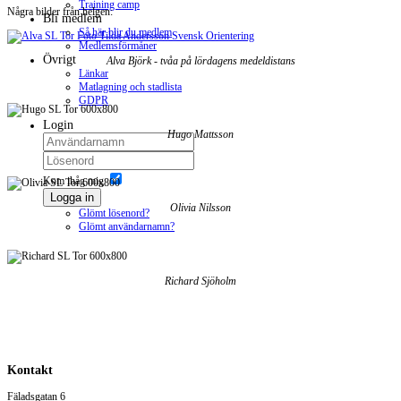
Training camp
Några bilder från helgen:
Bli medlem
Så här blir du medlem
Medlemsförmåner
Övrigt
Alva Björk - tvåa på lördagens medeldistans
Länkar
Matlagning och stadlista
GDPR
Login
Hugo Mattsson
Kom ihåg mig
Logga in
Olivia Nilsson
Glömt lösenord?
Glömt användarnamn?
Richard Sjöholm
Kontakt
Fäladsgatan 6