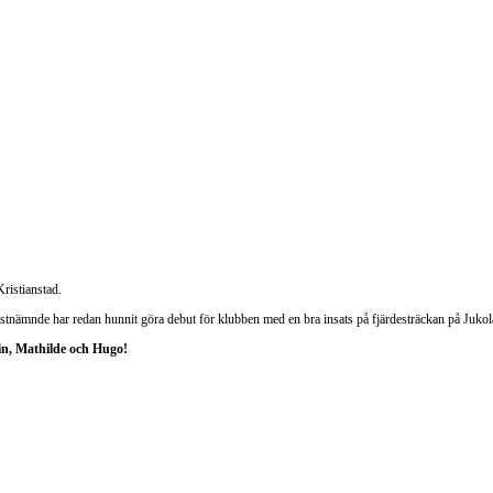
Kristianstad.
nämnde har redan hunnit göra debut för klubben med en bra insats på fjärdesträckan på Jukola
in, Mathilde och Hugo!