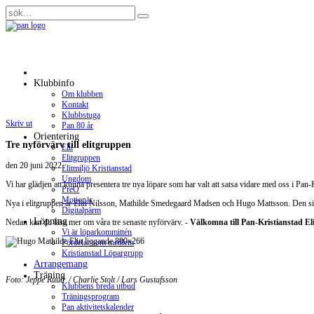
Klubbinfo
Om klubben
Kontakt
Klubbstuga
Skriv ut
Pan 80 år
Orientering
Tre nyförvärv till elitgruppen
Elit
Elitgruppen
den
20 juni 2022
.
Elitmiljö Kristianstad
Ungdom
Vi har glädjen att kunna presentera tre nya löpare som har valt att satsa vidare med oss i Pan-
PreO
Motionär
Nya i elitgruppen är Elin Nilsson, Mathilde Smedegaard Madsen och Hugo Mattsson. Den sist
Digitalpärm
Löpning
Nedan kan du läsa mer om våra tre senaste nyförvärv. -
Välkomna till Pan-Kristianstad El
Vi är löparkommittén
Fördelar som medlem
Kristianstad Löpargrupp
Arrangemang
Träning
Foto: Jeppe Ruud / Charlie Stolt / Lars Gustafsson
Klubbens breda utbud
Träningsprogram
Pan aktivitetskalender