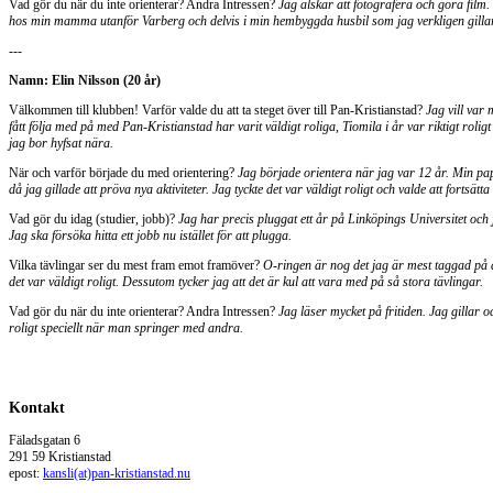
Vad gör du när du inte orienterar? Andra Intressen?
Jag älskar att fotografera och göra film.
hos min mamma utanför Varberg och delvis i min hembyggda husbil som jag verkligen gillar 
---
Namn: Elin Nilsson (20 år)
Välkommen till klubben! Varför valde du att ta steget över till Pan-Kristianstad?
Jag vill var 
fått följa med på med Pan-Kristianstad har varit väldigt roliga, Tiomila i år var riktigt roligt
jag bor hyfsat nära.
När och varför började du med orientering?
Jag började orientera när jag var 12 år. Min p
då jag gillade att pröva nya aktiviteter. Jag tyckte det var väldigt roligt och valde att fortsä
Vad gör du idag (studier, jobb)?
Jag har precis pluggat ett år på Linköpings Universitet och j
Jag ska försöka hitta ett jobb nu istället för att plugga.
Vilka tävlingar ser du mest fram emot framöver?
O-ringen är nog det jag är mest taggad på 
det var väldigt roligt. Dessutom tycker jag att det är kul att vara med på så stora tävlingar.
Vad gör du när du inte orienterar? Andra Intressen?
Jag läser mycket på fritiden. Jag gillar o
roligt speciellt när man springer med andra.
Kontakt
Fäladsgatan 6
291 59 Kristianstad
epost:
kansli(at)pan-kristianstad.nu