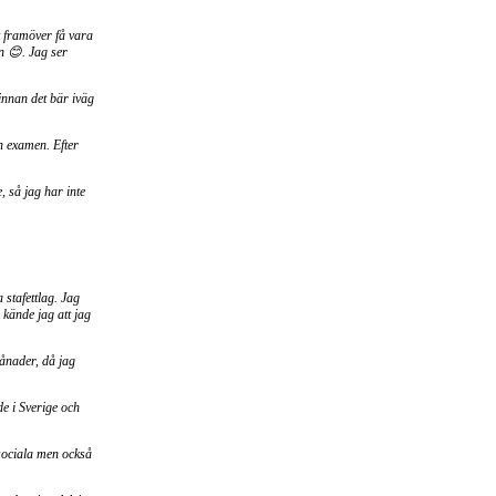
tt framöver få vara
n 😊. Jag ser
 innan det bär iväg
n examen. Efter
, så jag har inte
 stafettlag. Jag
kände jag att jag
ånader, då jag
e i Sverige och
 sociala men också