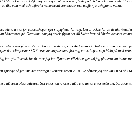
 Det blir också mycket dykning när jag är ute och reser, både på fritiden och inom jobb. I Sveri
att åka runt med och utforska natur såväl som städer och träffa nya och gamla vänner.
med bland annat för att det skapar nya möjligheter för mig. Det är också för att de aktiviteter/s
 att hänga med på. Dessutom har jag precis flyttat ner till Skåne igen så kändes det som ett bra t
appa ville pröva på en nybörjarkurs i orientering som Andrarums IF höll den sommaren och ja
tta efter det. Min första SKOF-resa var nog det som fick mig att verkligen vilja hålla på med orien
ag har gått Tekniskt basår, men jag har flyttat ner till Skåne igen då jag planerar att åtminston
att springa då jag inte har sprungit O-ringen sedan 2018. De gånger jag har varit med på O-r
ckså att spela olika dataspel. Sen gillar jag ju också att träna annat än orientering, bara löpni