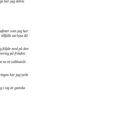
ge bor jag delvis
tafetter som jag har
illfälle att byta då
g följde med på den
tering på fritiden.
e ta ett sabbatsår.
ingen har jag tyckt
ng i sig är ganska