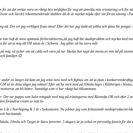
 för att det verkar vara en riktigt bra möjlighet för mig att utveckla min orientering och för a
r (Oscar och Jacob) rekommenderade klubben då de är mycket nöjda efter sin första säsong i Pa
g tid. Det ser jag verkligen fram emot! Efter det har jag tänkt att jobba och tjäna lite pengar,
r inte haft de mest optimala förberedelserna,då jag haft lite skadeproblem och mycket med mi
 för att ta mig till VM nästa år i Schweiz. Jag gillar att ha stora mål.
 på mig, så tycker om att cykla och vara på tur. Skolan har tagit det mesta av min tid på sistone
 och familjen 😊
under en längre tid känt att jag velat vara med och fightas om att ta plats i konkurrenskraftiga
 så är detta något jag saknat! Efter att ha varit med på 10mila-läger i Kilsbergen i höstas, 
 motiveras att bli bättre. Samtidigt som vi har riktigt kul tillsammans.
 år. Det var pappa som halvt tvingade med mig på träningarna med Rävetofta OK och efter 2 m
ivt förändrat resten av mitt liv.
an 3 år i Norrköping & 1 år i Sydostasien. Nu jobbar jag som frilansande mediaproducent båd
och baristande.
 Jukola, 10mila och Tjoget är klara favoriter. 5-dagars är ju också en personlig favorit för det