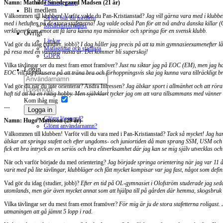
Training camp
Namn: Mathilde Smedegaard Madsen (21 år)
Bli medlem
Välkommen till klubben! Varför valde du Pan-Kristianstad?
Jag vill gärna vara med i klubben
Så här blir du medlem
med i hetluften på de stora stafetterna! Jag valde också Pan för att två andra danska killa
Medlemsförmåner
verkligen fram emot att få lära känna nya människor och springa för en svensk klubb.
Övrigt
Länkar
Vad gör du idag (studier, jobb)?
I dag håller jag precis på att ta min gymnasieexamenefter lån
Matlagning och stadlista
på resa med en väninna nästa år. Det kommer bli superskoj!
GDPR
Vilka tävlingar ser du mest fram emot framöver?
Just nu siktar jag på EOC (EM), men jag ha
Login
EOC vill jag fokusera på att träna bra och förhoppningsvis ska jag kunna vara tillräckligt bra
Vad gör du när du inte orienterar? Andra Intressen?
Jag älskar sport i allmänhet och att röra
haft tid att ha en riktig hobby. Men självklart tycker jag om att vara tillsammans med vänner
Kom ihåg mig
---
Logga in
Glömt lösenord?
Namn: Hugo Mattsson (29 år)
Glömt användarnamn?
Välkommen till klubben! Varför vill du vara med i Pan-Kristianstad?
Tack så mycket! Jag har 
älskar att springa stafett och efter ungdoms- och juniortiden då man sprang SSM, USM och GM
fick ett bra intryck av en seriös och bra elitverksamhet där jag kan se mig själv utvecklas och
När och varför började du med orientering?
Jag började springa orientering när jag var 11
varit med på lite tävlingar, klubbläger och fått mycket kompisar var jag fast, något som definit
Vad gör du idag (studier, jobb)?
Efter en tid på OL-gymnasiet i Olofström studerade jag sed
utomlands, men gör även mycket annat som att hjälpa till på gården där hemma, skogsbruk 
Vilka tävlingar ser du mest fram emot framöver?
För mig är ju de stora stafetterna roligast.
utmaningen att gå jämnt 5 lopp i rad.