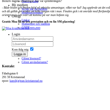
Beskriv dagens utmaningar, hur var sprintterängen?
Training camp
Bli medlem
- Både kvalet och finalen bjöd på tekniska utmaningar, vilket var kul! Jag upplevde att det 
Så här blir du medlem
och då gällde det istället att hålla tungan rätt i mun. Finalen gick i ett område med flerfam
Medlemsförmåner
orientera sig och svårt att komma på var man befann sig.
Övrigt
Länkar
Grattis Moa till en bra prestation och en fin SM-placering!
Matlagning och stadlista
GDPR
Login
Kom ihåg mig
Logga in
Glömt lösenord?
Glömt användarnamn?
Kontakt
Fäladsgatan 6
291 59 Kristianstad
epost:
kansli(at)pan-kristianstad.nu