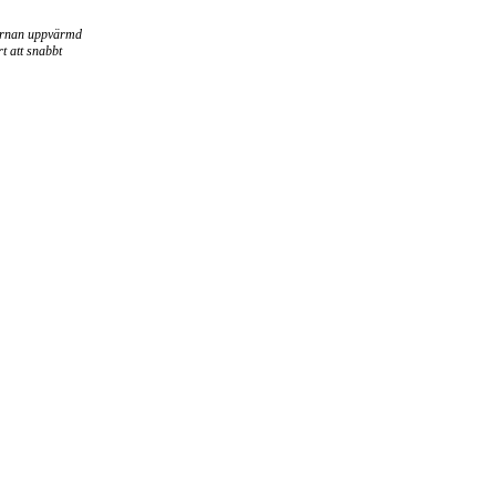
hjärnan uppvärmd
t att snabbt