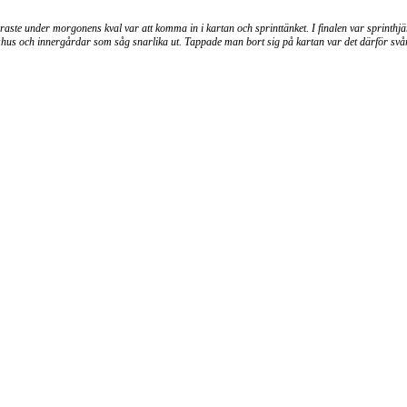
svåraste under morgonens kval var att komma in i kartan och sprinttänket. I finalen var sprint
iljshus och innergårdar som såg snarlika ut. Tappade man bort sig på kartan var det därför svår