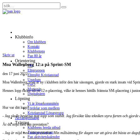
Klubbinfo
Om klubben
Kontakt
Klubbstuga
Skriv ut
Pan 80 år
Orientering
Moa Wallenborg 12:a på Sprint-SM
Elit
Elitgruppen
den
17 juni 2022
.
Elitmiljö Kristianstad
Ungdom
Moa Wallenborg, som är ny i klubben inför den här säsongen, gjorde en stark insats vid Spr
PreO
Motionär
Hennes lopp räckte till en 12:e-placering, vilke är hennes hittills främsta SM-placering i juni
Digitalpärm
Löpning
Vi är löparkommittén
Hur var ditt lopp?
Fördelar som medlem
Kristianstad Löpargrupp
- Jag skulle beskriva mitt lopp som stabilt. Jag försökte låta tekniken styra farten och gjorde
Arrangemang
Träning
Är du nöjd med din prestation?
Klubbens breda utbud
Träningsprogram
- Jag är nöjd med min prestation. Min målsättning för dagen var att göra det bästa av dags
Pan aktivitetskalender