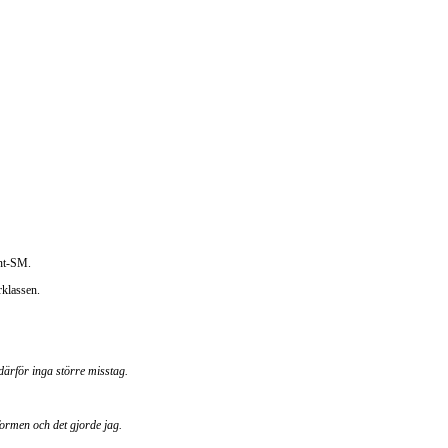
int-SM.
orklassen.
 därför inga större misstag.
formen och det gjorde jag.