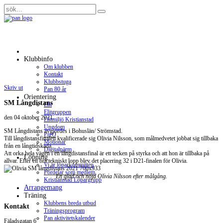
Klubbinfo
Om klubben
Kontakt
Klubbstuga
Skriv ut
Pan 80 år
Orientering
SM Långdistans
Elit
Elitgruppen
den
04 oktober 2021
.
Elitmiljö Kristianstad
Ungdom
SM Långdistans avgjordes i Bohuslän/ Strömstad.
PreO
Till långdistansfinalen kvalificerade sig Olivia Nilsson, som målmedvetet
jobbat sig tillbaka
Motionär
från en långtidskada.
Digitalpärm
Att orka hela vägen i en långdistansfinal är ett tecken på styrka och att hon är tillbaka på
Löpning
allvar.
Efter ett bra tekniskt lopp blev det placering 32 i D21-finalen för Olivia.
Vi är löparkommittén
Fördelar som medlem
En glad och nöjd Olivia Nilsson efter målgång.
Kristianstad Löpargrupp
Arrangemang
Träning
Klubbens breda utbud
Kontakt
Träningsprogram
Pan aktivitetskalender
Fäladsgatan 6