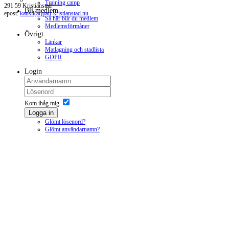
Training camp
291 59 Kristianstad
Bli medlem
epost:
kansli(at)pan-kristianstad.nu
Så här blir du medlem
Medlemsförmåner
Övrigt
Länkar
Matlagning och stadlista
GDPR
Login
Kom ihåg mig
Logga in
Glömt lösenord?
Glömt användarnamn?