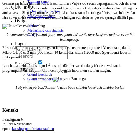
Training camp
Gemensam lunch hemma hos Ola och Emma i Valje stod sedan påprogrammet och därefter
Bli medlem
följde gruppdiskussioner under eftermiddagen, innan det blev dags att dra vidare till dagens
Så här blir du medlem
andra pass. - Som genomfördes på Ivö, på en karta som för många faktiskt var helt ny. Att
Medlemsförmåner
lära av varandra var ett syfte med teknikträningen och delar av passet sprangs därför i par.
Övrigt
Länkar
Matlagning och stadlista
Gemensam måltid, framtidsfokus med fantastisk utsikt över Ivösjön rundade av en fin
GDPR
träningsdag.
Login
På söndagsförmiddagen sprangs en härlig distansorientering utmed Åhuskusten, där en
Micro-OL på ca 3 min (600 meter, 10 kontroller, skala 1:2000 med SportIdent) lades in
mitt i passet.
Kom ihåg mig
Lunchen åts vid klubbstugan i Åhus och därefter var det dags för den avslutande
Logga in
programpunkten, Labyrint-OL i den nybyggda labyrinten vid Pan-stugan.
Glömt lösenord?
Glömt användarnamn?
Labyrinten på 40x20 meter krävde både snabba fötter och snabba beslut.
Kontakt
Fäladsgatan 6
291 59 Kristianstad
epost:
kansli(at)pan-kristianstad.nu