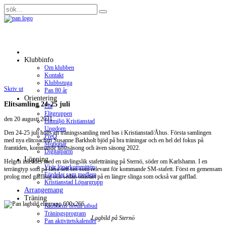
Klubbinfo
Om klubben
Kontakt
Klubbstuga
Skriv ut
Pan 80 år
Orientering
Elitsamling 24-25 juli
Elit
Elitgruppen
den
20 augusti 2021
.
Elitmiljö Kristianstad
Ungdom
Den 24-25 juli hölls en träningssamling med bas i Kristianstad/Åhus. Första samlingen
PreO
med nya elitcoachen Susanne Barkholt bjöd på bra träningar och en hel del fokus på
Motionär
framtiden, kommande höstsäsong och även säsong 2022.
Digitalpärm
Löpning
Helgen inleddes med en tävlingslik stafetträning på Sternö, söder om Karlshamn. I en
Vi är löparkommittén
terrängtyp som på flera sett ses som relevant för kommande SM-stafett. Först en gemensam
Fördelar som medlem
prolog med gaffling och sedan omstart på en längre slinga som också var gafflad.
Kristianstad Löpargrupp
Arrangemang
Träning
Klubbens breda utbud
Träningsprogram
Lagbild på Sternö
Pan aktivitetskalender