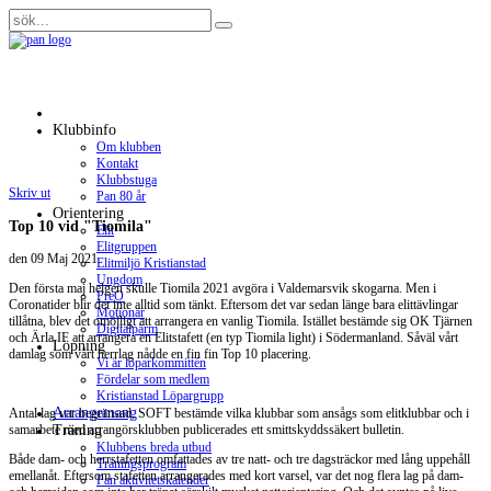
Klubbinfo
Om klubben
Kontakt
Klubbstuga
Skriv ut
Pan 80 år
Orientering
Top 10 vid "Tiomila"
Elit
Elitgruppen
den
09 Maj 2021
.
Elitmiljö Kristianstad
Ungdom
Den första maj helgen skulle Tiomila 2021 avgöra i Valdemarsvik skogarna. Men i
PreO
Coronatider blir det inte alltid som tänkt. Eftersom det var sedan länge bara elittävlingar
Motionär
tillåtna, blev det omöjligt att arrangera en vanlig Tiomila. Istället bestämde sig OK Tjärnen
Digitalpärm
och Ärla IF att arrangera en Elitstafett (en typ Tiomila light) i Södermanland. Såväl vårt
Löpning
damlag som vårt herrlag nådde en fin fin Top 10 placering.
Vi är löparkommittén
Fördelar som medlem
Kristianstad Löpargrupp
Arrangemang
Antal lag var begränsad, SOFT bestämde vilka klubbar som ansågs som elitklubbar och i
Träning
samarbete med arrangörsklubben publicerades ett smittskyddssäkert bulletin.
Klubbens breda utbud
Både dam- och herrstafetten omfattades av tre natt- och tre dagsträckor med lång uppehåll
Träningsprogram
emellanåt. Eftersom stafetten arrangerades med kort varsel, var det nog flera lag på dam-
Pan aktivitetskalender