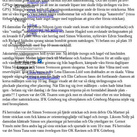
och herrsidan som inte har tränat särskilt mycket nattorientering. Och det syntes på live-
Training camp
GPSen (arrangören litade på att inte än startade löpare inte skulle följa tävlingen via live-
Bli medlem
GPS). Många bommar ledde till placeringsomkastningar unde de första tre sträckorna. Men
Så här blir du medlem
inte så våra löpare. Visst hände några småbommar här och där men inga "katastrofer" (vissa
Medlemsförmåner
förhandsfavoritherrlag hade inget längre med topplistan att göra efter första sträckan).
Övrigt
Länkar
På damsidan var det Olivia Nilsson (som visade stark insats vid sin tävlingscomeback) och
Matlagning och stadlista
våra "vanliga" nattlöpare Pim Hedberg och Jannie Hagård som avslutade tävlingsnatten på
GDPR
en lovande 8:e plats. Även vårt herrlag med Simon Wikström, nyförvärv Edvin Smedberg
och Richard Sjöholm sprang nästan bomfritt genom nattskogen. Vi befann oss på plats 19
Login
vid tävlingsuppehåll. med Top 10 inom räckhåll.
Jakstartens väderprognos höll tyvärr inte. Så åtföljde ösregn och hagel vid lunchtiden
samtliga löpare. Medan ledare (tack till Marianne och Andreas Nilsson för att ställa upp)
Kom ihåg mig
och väntande löpare försökte gömma sig från hagelkorn, kämpade våra första daglöpare
Logga in
Vilma Svantesson och Simon Svensson genom skogarna. Som tur åkte Vilma med som
reservlöpare. Hon fick hoppa in för Lena Eliasson-Lööf som drabbades av en skada. Vilma
Glömt lösenord?
tappade några placeringar men för Nelly och Elin Carlsson fanns det fortfarande chansen att
Glömt användarnamn?
korsa mållinjen som top 10 lag. Bägge visade att det var så riktig tävlingssugna och
plockade placering efter placering. När Elin tog sig över mållinjen - solen hade hittat fram
igen - befann sig vårt damlag i de fina orangea tröjorna på en formidabel åttande plats -
grattis!!! I spetsen var det OK Tisaren som gick mot en ohotad vinst efter en stor ledning
redan efter nattsträckorna. IFK Göteborg tog silverplatsen och Göteborg-Majorna nöjde sig
med bronsplatsen.
På herrsidan var det Simon Svensson på fjärde sträckan och även delvis Ola Martner på
femte sträckan som fick känna av orienteringsglädje vid hagel och ösregn. Liksom Nelly på
damsidan klättrade Simon sex placeringar på herrsidan och Ola ytterligare tre. Gernot
Ymsén möte flera andra lag på sista sträckan och spurtade in som 10:e man. På herrsidan
var det Stora Tuna som vann överlegsen före OK Ravinen och IFK Göteborg.