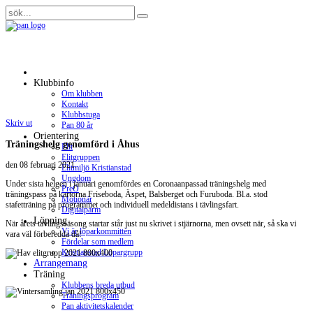
Klubbinfo
Om klubben
Kontakt
Klubbstuga
Skriv ut
Pan 80 år
Orientering
Träningshelg genomförd i Åhus
Elit
Elitgruppen
den
08 februari 2021
.
Elitmiljö Kristianstad
Ungdom
Under sista helgen i januari genomfördes en Coronaanpassad träningshelg med
PreO
träningspass på kartorna Friseboda, Äspet, Balsberget och Furuboda. Bl.a. stod
Motionär
stafetträning på programmet och individuell medeldistans i tävlingsfart.
Digitalpärm
Löpning
När årets tävlingssäsong startar står just nu skrivet i stjärnorna, men ovsett när, så ska vi
Vi är löparkommittén
vara väl förberedda då!
Fördelar som medlem
Kristianstad Löpargrupp
Arrangemang
Träning
Klubbens breda utbud
Träningsprogram
Pan aktivitetskalender