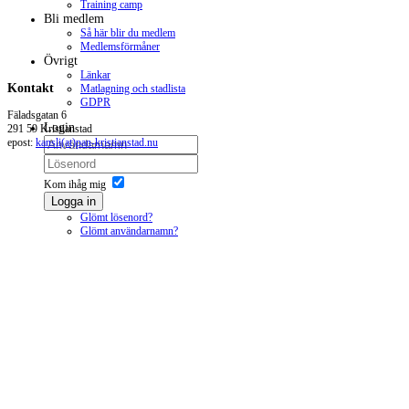
Training camp
Bli medlem
Så här blir du medlem
Medlemsförmåner
Övrigt
Länkar
Kontakt
Matlagning och stadlista
GDPR
Fäladsgatan 6
Login
291 59 Kristianstad
epost:
kansli(at)pan-kristianstad.nu
Kom ihåg mig
Logga in
Glömt lösenord?
Glömt användarnamn?