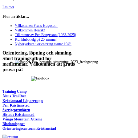
Läs mer
Fler artiklar...
Välkommen Frans Hugoson!
Välkommen Henrik!
Till minne av Peo Bengtsson (1933-2025)
Kul klubbhelg på 25-manna!
Nybörjarkurs i orientering startar 19/8!
Orientering, löpning och simning.
Stort träningsutbud för
medlemmar. Välkommen att gratis
prova på!
Training Camp
Åhus TrailRun
Kristianstad Löpargrupp
Pan-Kristianstad
Sverigepremiären
Hittaut Kristianstad
Vånga Mountain Xtreme
Blodomloppet
Orienteringscentrum Kristianstad