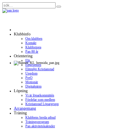
Klubbinfo
Om klubben
Kontakt
Klubbstuga
Pan 80 år
Orientering
Elit
Elitgruppen
Elitmiljö Kristianstad
Ungdom
PreO
Motionär
Digitalpärm
Löpning
Vi är löparkommittén
Fördelar som medlem
Kristianstad Löpargrupp
Arrangemang
Träning
Klubbens breda utbud
Träningsprogram
Pan aktivitetskalender