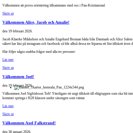
Välkommen att prova orientering tillsammans med oss i Pan-Kristianstad.
Skriv ut
Välkommen Alice, Jacob och Amalie!
den
19 februari 2026
.
Jacob Klaerke Mikkelsen och Amalie Engelund Broman båda från Danmark och Alice Salem frå
säkert har läst på instagram och facebook så blir alltså dessa tre löparna ett fint tillskott äv
Här följer några snabba frågor med alla tre personer:
Läs mer
Skriv ut
Välkommen Joel!
den
19 februari 2026
.
Välkommen Joel Sigfridsson Toft! Ytterligare ett ungt tillskott till elitgruppen som ska bli int
kommer springa i H20 klassen under säsongen som väntar.
Läs mer
Skriv ut
Välkommen Axel Falkstrand!
den
30 januari 2026
.