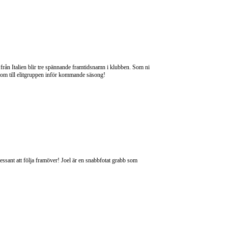
n Italien blir tre spännande framtidsnamn i klubben. Som ni
en dom till elitgruppen inför kommande säsong!
ressant att följa framöver! Joel är en snabbfotat grabb som