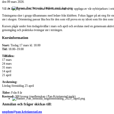
den
09 mars 2026
.
Vill du lära dig orientera? Nu startar Pan-Kristianstad en ny upplaga av vår nybörjarkurs i orie
Träningarna sker i grupp tillsammans med ledare från klubben. Fokus ligger på att steg för s
ute i skogen. Orientering passar lika bra för den som vill prova en ny idrott som för den som ba
Kursen pågår under fem tisdagskvällar i mars och april och avslutas med en gemensam aktivitet
genomgång och praktiska övningar ute i terrängen.
Kursinformation
Start:
Tisdag 17 mars kl. 18.00
Tid:
18.00–19.00
Tillfällen:
17 mars
24 mars
31 mars
14 april
21 april
Avslutning:
Lördag förmiddag 25 april
Ålder:
Från 8 år
Kostnad:
300 kronor (medlemskap i Pan-Kristianstad ingår)
Anmälan och frågor skickas till:
ungdom@pan-kristianstad.nu