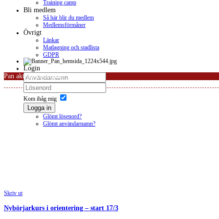
Training camp
Bli medlem
Så här blir du medlem
Medlemsförmåner
Övrigt
Länkar
Matlagning och stadlista
GDPR
Login
Pan aktivitetskalender
Kom ihåg mig
Logga in
Glömt lösenord?
Glömt användarnamn?
Skriv ut
Nybörjarkurs i orientering – start 17/3