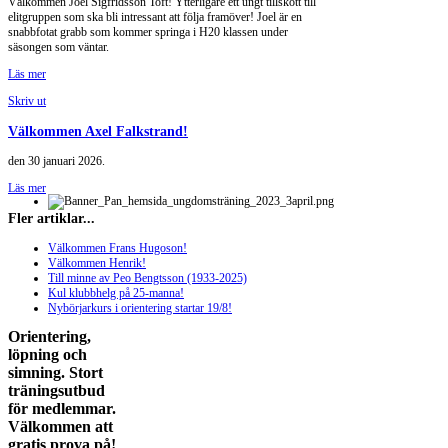
Välkommen Joel Sigfridsson Toft! Ytterligare ett ungt tillskott till
elitgruppen som ska bli intressant att följa framöver! Joel är en
snabbfotat grabb som kommer springa i H20 klassen under
säsongen som väntar.
Läs mer
Skriv ut
Välkommen Axel Falkstrand!
den
30 januari 2026
.
Läs mer
Fler artiklar...
Välkommen Frans Hugoson!
Välkommen Henrik!
Till minne av Peo Bengtsson (1933-2025)
Kul klubbhelg på 25-manna!
Nybörjarkurs i orientering startar 19/8!
Orientering,
löpning och
simning. Stort
träningsutbud
för medlemmar.
Välkommen att
gratis prova på!