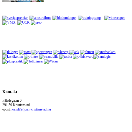
Kontakt
Fäladsgatan 6
291 59 Kristianstad
epost:
kansli(at)pan-kristianstad.nu