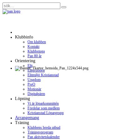
Klubbinfo
Om klubben
Kontakt
Klubbstuga
Pan 80 år
Orientering
Elit
Elitgruppen
Elitmiljö Kristianstad
Ungdom
PreO
Motionär
Digitalpärm
Löpning
Vi är löparkommittén
Fördelar som medlem
Kristianstad Löpargrupp
Arrangemang
Träning
Klubbens breda utbud
Träningsprogram
Pan aktivitetskalender