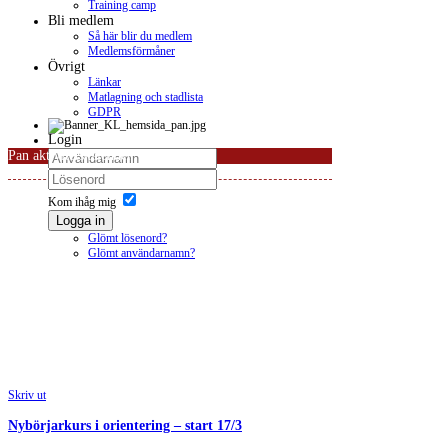
Training camp
Bli medlem
Så här blir du medlem
Medlemsförmåner
Övrigt
Länkar
Matlagning och stadlista
GDPR
Login
Pan aktivitetskalender
Kom ihåg mig
Logga in
Glömt lösenord?
Glömt användarnamn?
Skriv ut
Nybörjarkurs i orientering – start 17/3