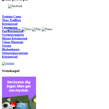
Training Camp
Åhus TrailRun
Kristianstad
Löpargrupp
Pan-Kristianstad
Sverigepremiären
Hittaut Kristianstad
Vånga Mountain
Xtreme
Blodomloppet
Orienteringscentrum
Kristianstad
Svenskaspel