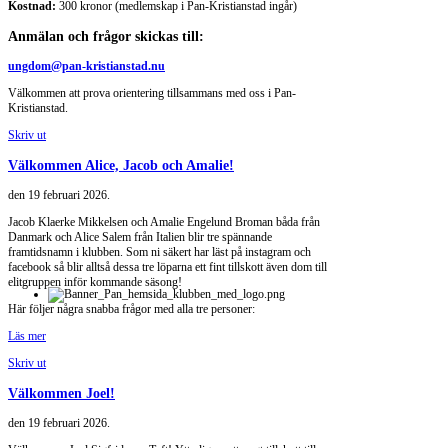
Kostnad:
300 kronor (medlemskap i Pan-Kristianstad ingår)
Anmälan och frågor skickas till:
ungdom@pan-kristianstad.nu
Välkommen att prova orientering tillsammans med oss i Pan-
Kristianstad.
Skriv ut
Välkommen Alice, Jacob och Amalie!
den
19 februari 2026
.
Jacob Klaerke Mikkelsen och Amalie Engelund Broman båda från
Danmark och Alice Salem från Italien blir tre spännande
framtidsnamn i klubben. Som ni säkert har läst på instagram och
facebook så blir alltså dessa tre löparna ett fint tillskott även dom till
elitgruppen inför kommande säsong!
Här följer några snabba frågor med alla tre personer:
Läs mer
Skriv ut
Välkommen Joel!
den
19 februari 2026
.