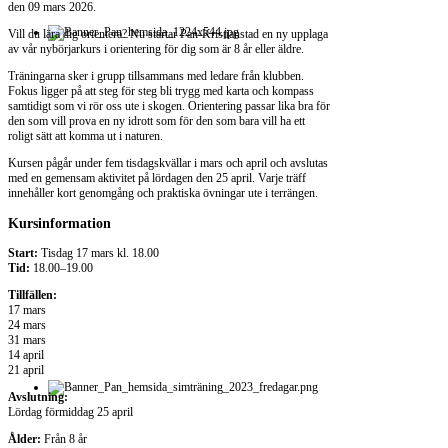
den
09 mars 2026
.
Vill du lära dig orientera? Nu startar Pan-Kristianstad en ny upplaga
av vår nybörjarkurs i orientering för dig som är 8 år eller äldre.
Träningarna sker i grupp tillsammans med ledare från klubben.
Fokus ligger på att steg för steg bli trygg med karta och kompass
samtidigt som vi rör oss ute i skogen. Orientering passar lika bra för
den som vill prova en ny idrott som för den som bara vill ha ett
roligt sätt att komma ut i naturen.
Kursen pågår under fem tisdagskvällar i mars och april och avslutas
med en gemensam aktivitet på lördagen den 25 april. Varje träff
innehåller kort genomgång och praktiska övningar ute i terrängen.
Kursinformation
Start:
Tisdag 17 mars kl. 18.00
Tid:
18.00–19.00
Tillfällen:
17 mars
24 mars
31 mars
14 april
21 april
Avslutning:
Lördag förmiddag 25 april
Ålder:
Från 8 år